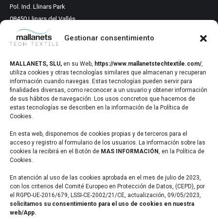
Pol. Ind. Llinars Park
08450 Llinars del Vallés
Barcelona, Spain
Gestionar consentimiento
www.mallanetstechtextile.com
MALLANETS, SLU
,
en su Web,
https://www.mallanetstechtextile.com/
,
Healthcare
utiliza cookies y otras tecnologías similares que almacenan y recuperan
información cuando navegas. Estas tecnologías pueden servir para
Mallanets comercializa tejidos de monofilamento de polipropileno
finalidades diversas, como reconocer a un usuario y obtener información
de sus hábitos de navegación. Los usos concretos que hacemos de
utilizados en quirófano para la corrección de defectos anatómicos
estas tecnologías se describen en la información de la Política de
funcionales
Cookies.
Healthcare profesional
En esta web, disponemos de cookies propias y de terceros para el
acceso y registro al formulario de los usuarios. La información sobre las
cookies la recibirá en el Botón de
MAS INFORMACIÓN
, en la Política de
Healthcare paciente
Cookies.
En atención al uso de las cookies aprobada en el mes de julio de 2023,
Composites
con los criterios del Comité Europeo en Protección de Datos, (CEPD), por
el RGPD-UE-2016/679, LSSI-CE-2002/21/CE, actualización, 09/05/2023,
solicitamos su consentimiento para el uso de cookies en nuestra
Mallanets fabrica y comercializa tejidos para la fabricación de
web/App.