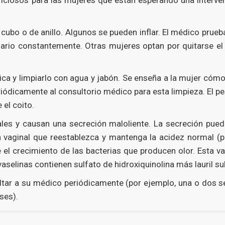
 cubo o de anillo. Algunos se pueden inflar. El médico prue
sario constantemente. Otras mujeres optan por quitarse el
ica y limpiarlo con agua y jabón. Se enseña a la mujer cómo r
periódicamente al consultorio médico para esta limpieza. El
 el coito.
nales y causan una secreción maloliente. La secreción puede
na vaginal que reestablezca y mantenga la acidez normal (p
el crecimiento de las bacterias que producen olor. Esta vas
aselinas contienen sulfato de hidroxiquinolina más lauril su
tar a su médico periódicamente (por ejemplo, una o dos s
ses).