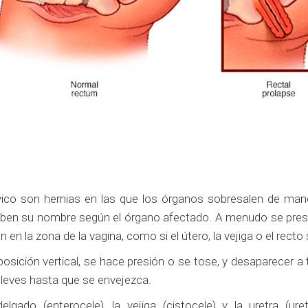
lvico son hernias en las que los órganos sobresalen de man
eciben su nombre según el órgano afectado. A menudo se pres
en la zona de la vagina, como si el útero, la vejiga o el rect
ición vertical, se hace presión o se tose, y desaparecer a t
leves hasta que se envejezca.
delgado (enterocele), la vejiga (cistocele) y la uretra (u