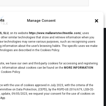
Manage Consent
, SLU
,
on its website
https://www.mallanetstechtextile.com/
,
uses
other similar technologies that store and retrieve information when you
se technologies may serve various purposes, such as recognising users
Composites
g information about the user’s browsing habits. The specific uses we make
hnologies are described in the Cookies Policy.
onofilament
Mallanets manufactures and markets fabrics
oom for the
for the manufacture of composites, mainly
ite, we have our own and third-party cookies for accessing and registering
l defects
for vacuum techniques or Vacuum Bagging
s. Information about cookies can be found on the
MORE INFORMATION
e Cookies Policy.
Flow Mesh / Infusion Mesh
e with the use of cookies approved in July 2023, with the criteria of the
mmittee on Data Protection, (CEPD), by the RGPD-UE-2016/679, LSSI-CE-
 update, 09/05/2023, we request your consent for the use of cookies on
/App.