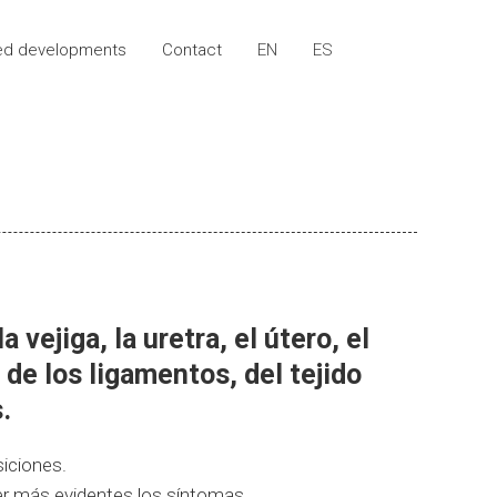
ed developments
Contact
EN
ES
ed developments
Contact
EN
ES
vejiga, la uretra, el útero, el
 de los ligamentos, del tejido
.
siciones.
cer más evidentes los síntomas.