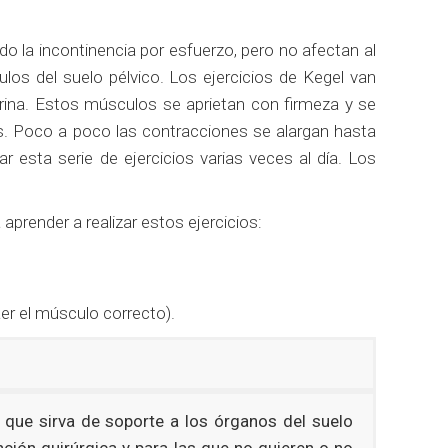
do la incontinencia por esfuerzo, pero no afectan al
ulos del suelo pélvico. Los ejercicios de Kegel van
e orina. Estos músculos se aprietan con firmeza y se
. Poco a poco las contracciones se alargan hasta
 esta serie de ejercicios varias veces al día. Los
prender a realizar estos ejercicios:
aer el músculo correcto).
 que sirva de soporte a los órganos del suelo
ción quirúrgica y para las que no quieren o no