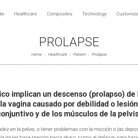
ile
Healthcare
Composites
Technology
Customiz
le
Healthcare
Composites
Technology
Customiz
PROLAPSE
You are here:
Home
Healthcare
Patient
Prolapse
co implican un descenso (prolapso) de la 
 la vagina causado por debilidad o lesión
conjuntivo y de los músculos de la pelvis
ez en la pelvis, o tener problemas con la micción o las depo
 la mujer hace presión hacia abajo, como al defecar, para ha