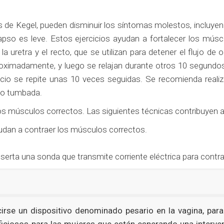
os de Kegel, pueden disminuir los síntomas molestos, incluyen
lapso es leve. Estos ejercicios ayudan a fortalecer los músc
 la uretra y el recto, que se utilizan para detener el flujo d
oximadamente, y luego se relajan durante otros 10 segundos
io se repite unas 10 veces seguidas. Se recomienda realizar
e o tumbada.
os músculos correctos. Las siguientes técnicas contribuyen a a
udan a contraer los músculos correctos.
inserta una sonda que transmite corriente eléctrica para contr
cirse un dispositivo denominado pesario en la vagina, para
iciosos para las mujeres que están esperando una interven