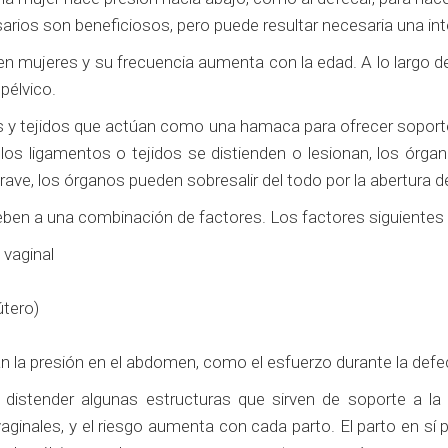
sarios son beneficiosos, pero puede resultar necesaria una int
 en mujeres y su frecuencia aumenta con la edad. A lo largo 
 pélvico.
 y tejidos que actúan como una hamaca para ofrecer soporte a l
o los ligamentos o tejidos se distienden o lesionan, los órga
grave, los órganos pueden sobresalir del todo por la abertura de
deben a una combinación de factores. Los factores siguientes s
 vaginal
útero)
n la presión en el abdomen, como el esfuerzo durante la def
o distender algunas estructuras que sirven de soporte a la
ginales, y el riesgo aumenta con cada parto. El parto en sí p