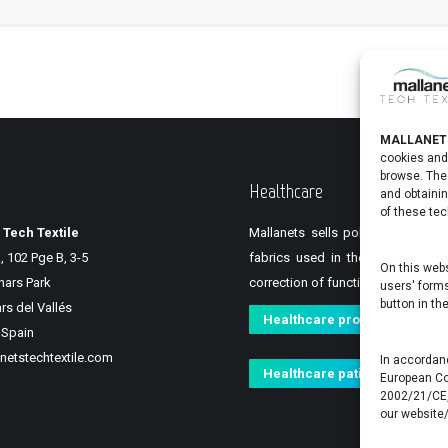
MALLANETS
cookies and 
browse. The
Healthcare
and obtainin
of these tec
 Tech Textile
Mallanets sells polypropylene m
, 102 Pge B, 3-5
fabrics used in the operating r
On this webs
inars Park
correction of functional anatomica
users' form
button in th
rs del Vallés
Healthcare professional
 Spain
etstechtextile.com
In accordanc
Healthcare patient
European Co
2002/21/CE,
our website